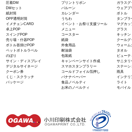
圧着DM
プリントリボン
ガラスグ
DMセット
バルーン
ウェアプ
紙封筒
カレンダー
ボトル
OPP透明封筒
うちわ
タンブラ
イメチェンCARD
イベント・お祭り支援ツール
マグカッ
卓上POP
メニュー
グラス
スイングPOP
コースター
キッチン
売り場・什器POP
紙袋
クールグ
ボトル首掛けPOP
外食用品
ウォーム
ペットボトルラベル
耐油袋
タオル
のぼり
包装紙
ビューテ
サイン・ディスプレイ
キャンペーンサイト作成
サニタリ
デジタルサイネージ
スマホスタンプラリー
ステーシ
クーポン券
コールドフォイル箔押し
雨具
くじ・スクラッチ
バナナペーパー
インテリ
パッケージ
食品ノベルティ
ライト
お米のノベルティ
モバイル