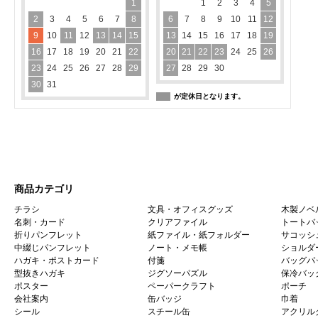
1
1
2
3
4
5
2
3
4
5
6
7
8
6
7
8
9
10
11
12
9
10
11
12
13
14
15
13
14
15
16
17
18
19
16
17
18
19
20
21
22
20
21
22
23
24
25
26
23
24
25
26
27
28
29
27
28
29
30
30
31
が定休日となります。
商品カテゴリ
チラシ
文具・オフィスグッズ
木製ノベ
名刺・カード
クリアファイル
トートバ
折りパンフレット
紙ファイル・紙フォルダー
サコッシ
中綴じパンフレット
ノート・メモ帳
ショルダ
ハガキ・ポストカード
付箋
バッグパ
型抜きハガキ
ジグソーパズル
保冷バッ
ポスター
ペーパークラフト
ポーチ
会社案内
缶バッジ
巾着
シール
スチール缶
アクリル