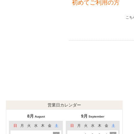
初めてご利用の方
こち
営業日カレンダー
8月
9月
August
September
日
月
火
水
木
金
土
日
月
火
水
木
金
土