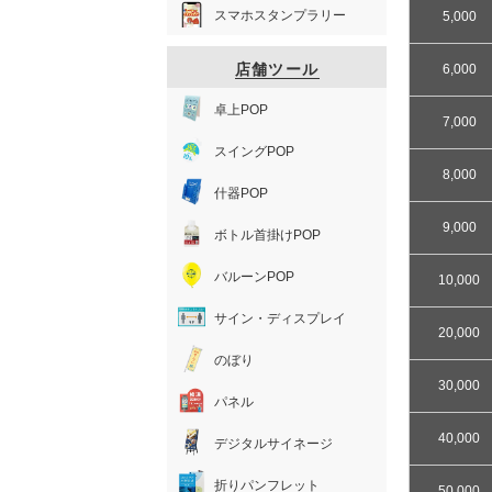
スマホスタンプラリー
5,000
店舗ツール
6,000
卓上POP
7,000
スイングPOP
8,000
什器POP
9,000
ボトル首掛けPOP
バルーンPOP
10,000
サイン・ディスプレイ
20,000
のぼり
30,000
パネル
40,000
デジタルサイネージ
折りパンフレット
50,000