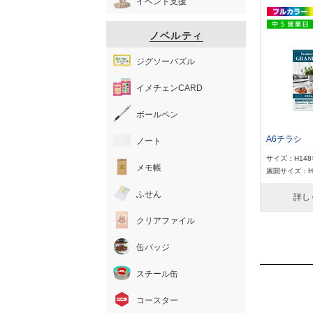
イベント支援
ノベルティ
ジグソーパズル
イメチェンCARD
ボールペン
A6チラシ
ノート
サイズ：H148
メモ帳
展開サイズ：H1
ふせん
詳し
クリアファイル
缶バッジ
スチール缶
コースター