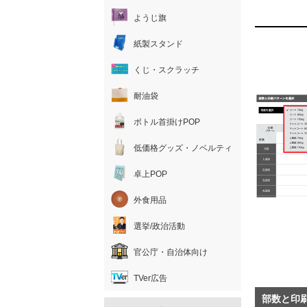
ようじ旗
紙製スタンド
くじ・スクラッチ
耐油袋
ボトル首掛けPOP
低価格グッズ・ノベルティ
卓上POP
外食用品
選挙/政治活動
官公庁・自治体向け
TVer広告
部数と印