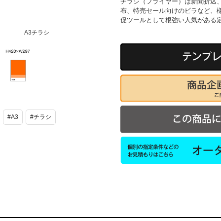
チラシ（フライヤー）は新聞折込
布、特売セール向けのビラなど、
促ツールとして根強い人気がある
A3チラシ
A3チラシ
#A3
#チラシ