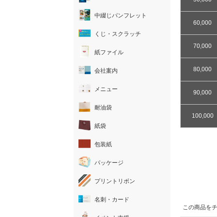
中綴じパンフレット
60,000
くじ・スクラッチ
70,000
紙ファイル
80,000
会社案内
メニュー
90,000
耐油袋
100,000
紙袋
包装紙
パッケージ
プリントリボン
名刺・カード
この商品を