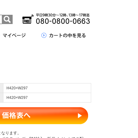
H420×W297
H420×W297
となります。