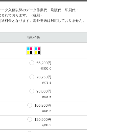
データ⼊稿以降のデータ作業代・刷版代・印刷代・
含まれております。（税別）
別途料⾦となります。海外発送は対応しておりません。
4色×4色
55,200円
@552.0
78,750円
@78.8
93,000円
@46.5
106,800円
@35.6
120,900円
@30.2