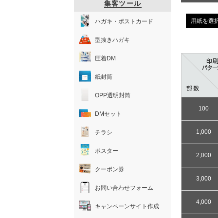
集客ツール
用紙を選
ハガキ・ポストカード
型抜きハガキ
圧着DM
紙封筒
OPP透明封筒
100
DMセット
1,000
チラシ
ポスター
2,000
クーポン券
3,000
お問い合わせフォーム
4,000
キャンペーンサイト作成