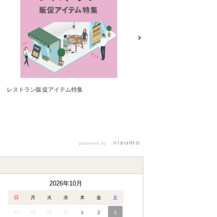
レストラン販促アイテム特集
決算フェア販促アイテム特集
powered by
2026年10月
日
月
火
水
木
金
土
27
28
29
30
1
2
3