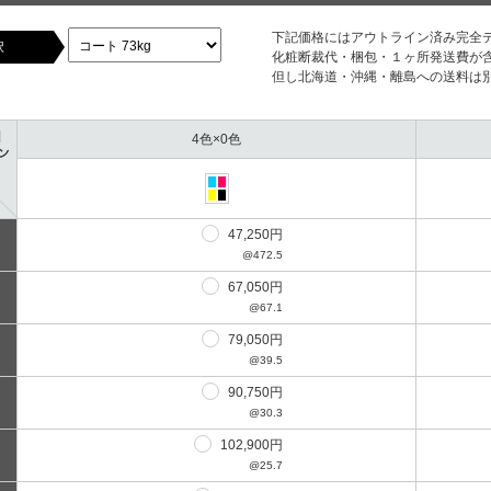
下記価格にはアウトライン済み完全
択
化粧断裁代・梱包・１ヶ所発送費が
但し北海道・沖縄・離島への送料は
4色×0色
47,250円
@472.5
67,050円
@67.1
79,050円
@39.5
90,750円
@30.3
102,900円
@25.7