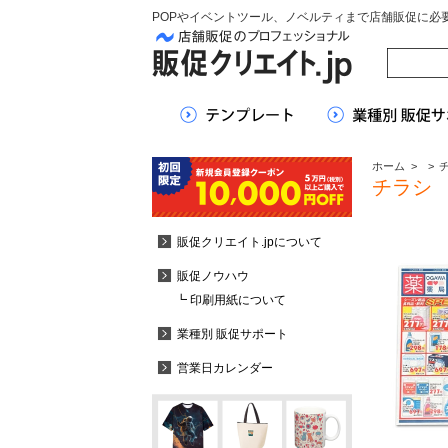
POPやイベントツール、ノベルティまで店舗販促に必
ホーム
>
>
チラシ
販促クリエイト.jpについて
販促ノウハウ
┗ 印刷用紙について
業種別 販促サポート
営業日カレンダー