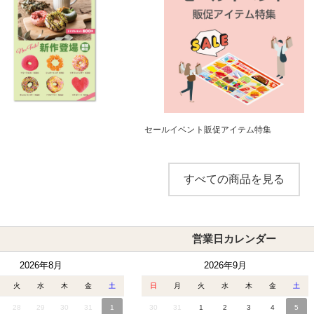
セールイベント販促アイテム特集
すべての商品を見る
営業日カレンダー
2026年8月
2026年9月
火
水
木
金
土
日
月
火
水
木
金
土
28
29
30
31
1
30
31
1
2
3
4
5